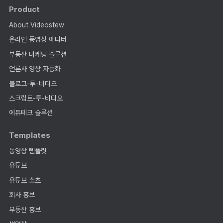
Product
About Videostew
온라인 동영상 에디터
부동산 마케팅 솔루션
언론사 영상 자동화
블로그-투-비디오
스크립트-투-비디오
에듀테크 솔루션
Templates
동영상 템플릿
유튜브
유튜브 쇼츠
회사 홍보
부동산 홍보