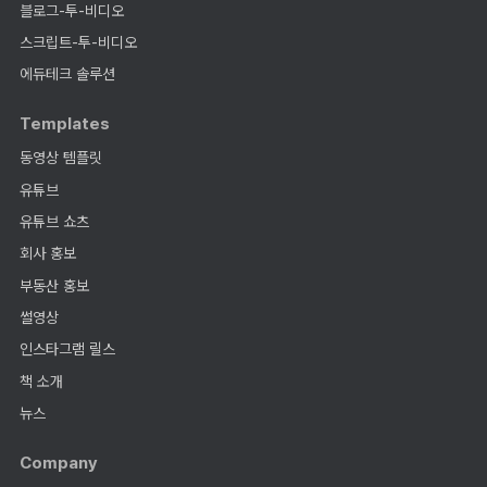
블로그-투-비디오
스크립트-투-비디오
에듀테크 솔루션
Templates
동영상 템플릿
유튜브
유튜브 쇼츠
회사 홍보
부동산 홍보
썰영상
인스타그램 릴스
책 소개
뉴스
Company