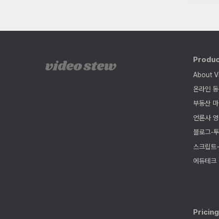
Produ
About V
온라인 동
부동산 마
언론사 영
블로그-투
스크립트
에듀테크
Pricin