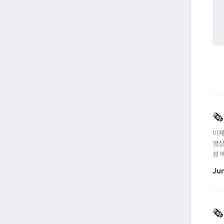
🗞️
이제
영상
성 
Ju
🗞️