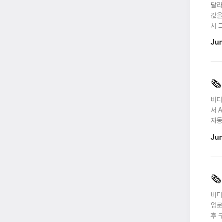
달라
값을
서 
Ju
🗞️
비디
서 
자동
Ju
🗞️
비디
업로
후 