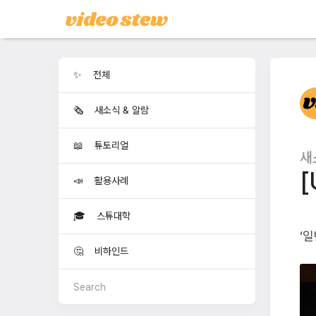
✨ 전체
🗞️ 새소식 & 알람
📖 튜토리얼
새
[
📣 활용사례
🎓 스튜대학
‘일
🤔 비하인드