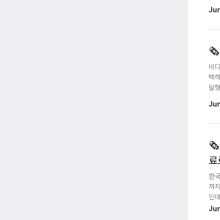
Ju
🗞️
비디
택하
달형
Ju
🗞️
료
한국
까지
인데
Ju