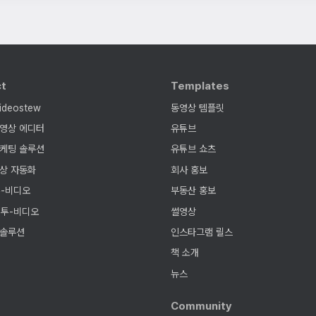
ct
Templates
ideostew
동영상 템플릿
영상 에디터
유튜브
케팅 솔루션
유튜브 쇼츠
상 자동화
회사 홍보
-비디오
부동산 홍보
-투-비디오
썰영상
 솔루션
인스타그램 릴스
책 소개
뉴스
g
Community