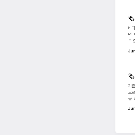
🗞️
비디
던 
트 
Ju
🗞️
기존
으로
을 
Ju