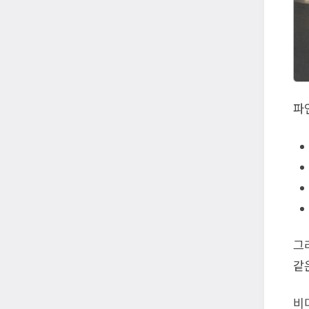
파
그
같
비