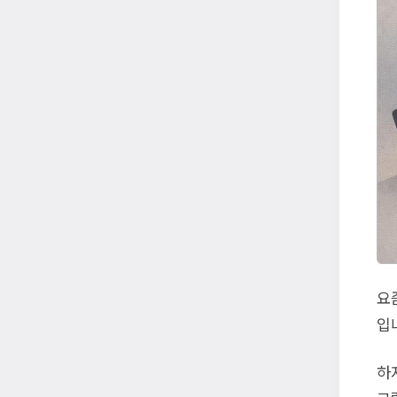
요
입
하