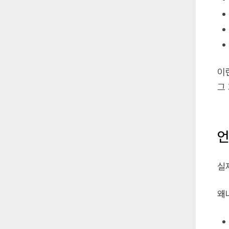
이
그
언
실
왜