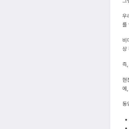
그
우
를
비
상
즉
현
에
동