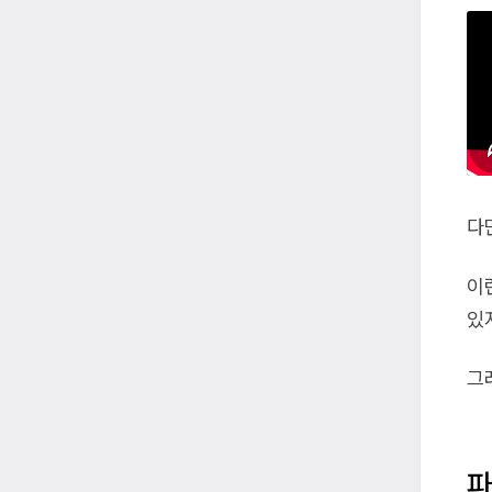
다
이
있
그
파