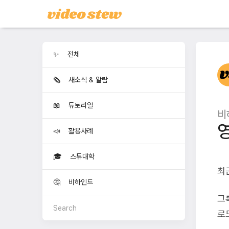
✨ 전체
🗞️ 새소식 & 알람
📖 튜토리얼
비
📣 활용사례
🎓 스튜대학
최
🤔 비하인드
그
로