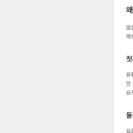
왜
많
례
첫
유
만
요
둘
요