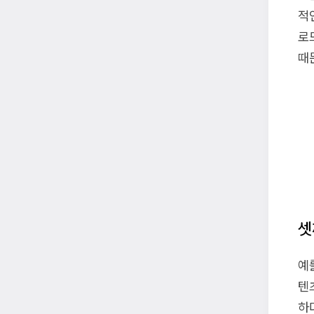
적
로
때
셋
예
텐
하