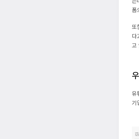
는
폼
또
다
고
우
유
기