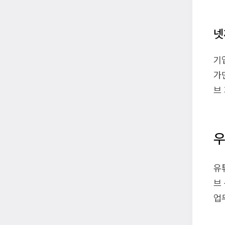
넷
기
가
브
우
유
브
업