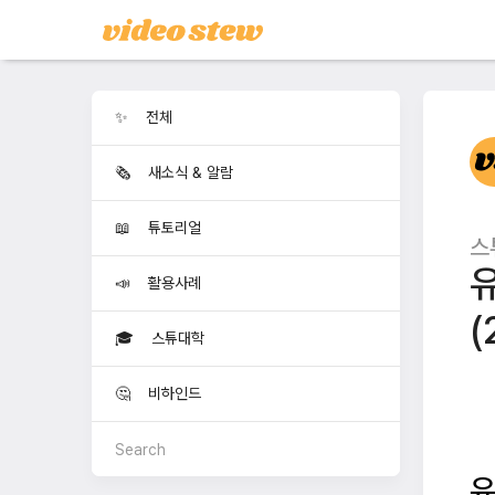
✨ 전체
🗞️ 새소식 & 알람
📖 튜토리얼
스
📣 활용사례
(
🎓 스튜대학
🤔 비하인드
유