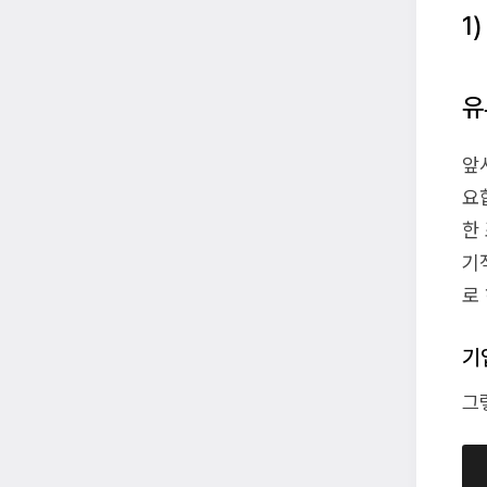
1
유
앞
요
한
기
로
기
그