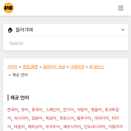
가이드
>
편집 화면
>
슬라이드 속성
>
나레이션
>
AI 보이스
> 제공 언어
제공 언어
,
,
,
,
,
,
,
한국어
영어
중국어
스페인어
힌디어
아랍어
벵골어
포르투갈
,
,
,
,
,
,
,
어
러시아어
일본어
독일어
프랑스어
텔루구어
마라티어
터키
,
,
,
,
,
,
어
타밀어
베트남어
우르두어
페르시아어
인도네시아어
이탈리아