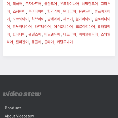
,
,
,
,
,
,
어
태국어
구자라트어
폴란드어
우크라이나어
네덜란드어
그리스
,
,
,
,
,
,
어
스웨덴어
루마니아어
헝가리어
덴마크어
핀란드어
슬로바키아
,
,
,
,
,
,
어
노르웨이어
히브리어
말레이어
체코어
불가리아어
슬로베니아
,
,
,
,
,
어
리투아니아어
라트비아어
에스토니아어
크로아티아어
말라얄람
,
,
,
,
,
,
어
칸나다어
웨일스어
아일랜드어
바스크어
아이슬란드어
스와힐
,
,
,
,
리어
필리핀어
몽골어
몰타어
카탈루냐어
Product
About Videostew