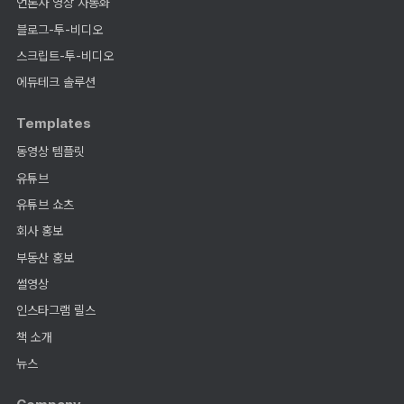
언론사 영상 자동화
블로그-투-비디오
스크립트-투-비디오
에듀테크 솔루션
Templates
동영상 템플릿
유튜브
유튜브 쇼츠
회사 홍보
부동산 홍보
썰영상
인스타그램 릴스
책 소개
뉴스