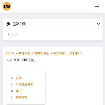
가이드
>
편집 화면
>
화면의 구성
>
편집화면 ...네비게이터
> 2. 제목...제목없음)
설명
시간정보 포함
태그
공개범위